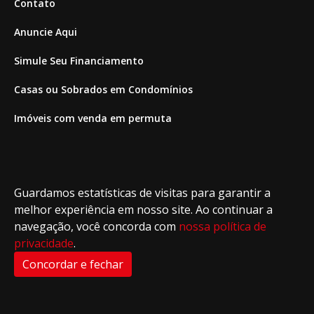
Contato
Anuncie Aqui
Simule Seu Financiamento
Casas ou Sobrados em Condomínios
Imóveis com venda em permuta
Imóveis com Vista para o Mar
Apartamentos em Andar Alto
Guardamos estatísticas de visitas para garantir a
Casa com piscina
melhor experiência em nosso site. Ao continuar a
navegação, você concorda com
nossa política de
Apartamento com piscina
privacidade
.
Condomínio fechado
Concordar e fechar
2
Fale conosco
Enviar Mensagem
Site feito por Coruja Sistemas