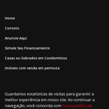
Home
Contato
Anuncie Aqui
Simule Seu Financiamento
Casas ou Sobrados em Condomínios
Imóveis com venda em permuta
Imóveis com Vista para o Mar
Apartamentos em Andar Alto
Guardamos estatísticas de visitas para garantir a
Casa com piscina
melhor experiência em nosso site. Ao continuar a
navegação, você concorda com
nossa política de
Apartamento com piscina