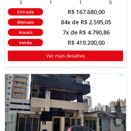
2
1
1
0
R$ 167.680,00
Entrada
84x de R$ 2.595,05
Mensais
7x de R$ 4.790,86
Anuais
R$ 419.200,00
Venda
Ver mais detalhes